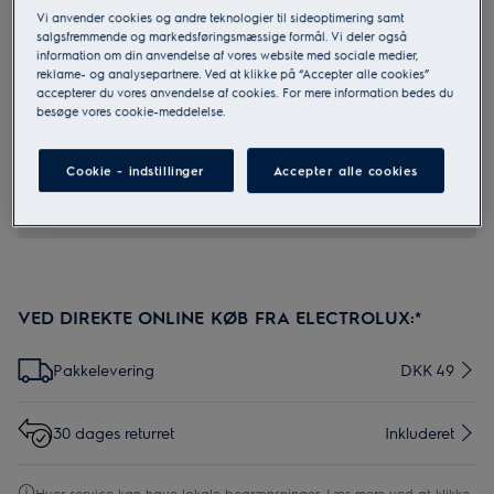
Vi anvender cookies og andre teknologier til sideoptimering samt
salgsfremmende og markedsføringsmæssige formål. Vi deler også
information om din anvendelse af vores website med sociale medier,
M2CKCF21
reklame- og analysepartnere. Ved at klikke på “Accepter alle cookies”
Lodret kurve, rund form D150
accepterer du vores anvendelse af cookies. For mere information bedes du
besøge vores cookie-meddelelse.
0 (0)
Cookie - indstillinger
Accepter alle cookies
VED DIREKTE ONLINE KØB FRA ELECTROLUX:*
Pakkelevering
DKK 49
30 dages returret
Inkluderet
Hver service kan have lokale begrænsninger. Læs mere ved at klikke