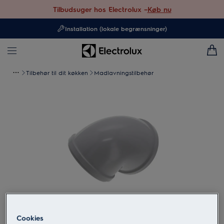
Tilbudsuger hos Electrolux –
Køb nu
Installation (lokale begrænsninger)
Tilbehør til dit køkken
Madlavningstilbehør
Tryk for at zoome
Cookies