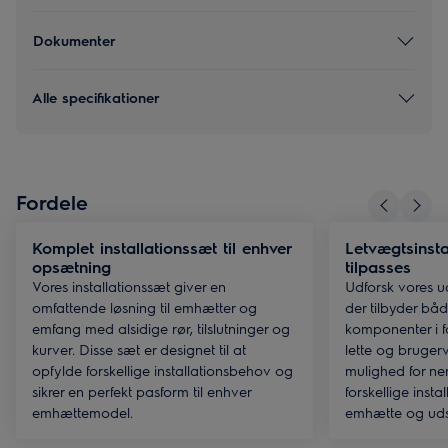
Dokumenter
Alle specifikationer
Fordele
Komplet installationssæt til enhver
Letvægtsinsta
opsætning
tilpasses
Vores installationssæt giver en
Udforsk vores ud
omfattende løsning til emhætter og
der tilbyder bå
emfang med alsidige rør, tilslutninger og
komponenter i fo
kurver. Disse sæt er designet til at
lette og bruger
opfylde forskellige installationsbehov og
mulighed for ne
sikrer en perfekt pasform til enhver
forskellige insta
emhættemodel.
emhætte og uds