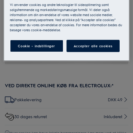
Vi anvender cookies og andre teknologier til sideoptimering samt
salgsfremmende og markedsføringsmæssige formål. Vi deler også
information om din anvendelse af vores website med sociale medier,
MCFB97
reklame- og analysepartnere. Ved at klikke på “Accepter alle cookies”
OdourClean Standard Kulfilter
accepterer du vores anvendelse af cookies. For mere information bedes du
besøge vores cookie-meddelelse.
0 (0)
Cookie - indstillinger
Accepter alle cookies
VED DIREKTE ONLINE KØB FRA ELECTROLUX:*
Pakkelevering
DKK 49
30 dages returret
Inkluderet
Hver service kan have lokale begrænsninger. Læs mere ved at klikke