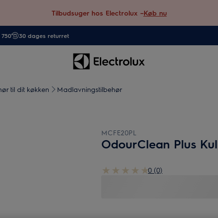
Tilbudsuger hos Electrolux –
Køb nu
. 750
30 dages returret
hør til dit køkken
Madlavningstilbehør
MCFE20PL
OdourClean Plus Kulf
0 (0)