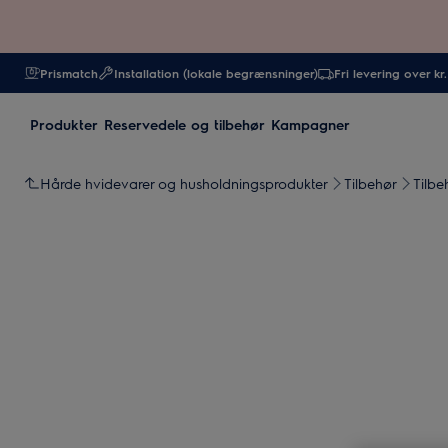
Prismatch
Installation (lokale begrænsninger)
Fri levering over kr
Produkter
Reservedele og tilbehør
Kampagner
Hårde hvidevarer og husholdningsprodukter
Tilbehør
Tilbe