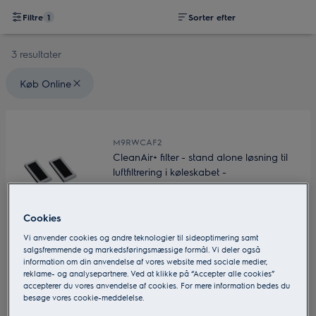
Filtre
1
Sorter efter
3 resultater
Valgte filtre: {filter} Køb Online
Køb Online
M9RWCAF2
CleanAir+ filter - stand alone løsning til
luftfiltrering i køleskabet -
udskiftningspakke m/2 patroner
0 (0)
Cookies
Vi anvender cookies og andre teknologier til sideoptimering samt
salgsfremmende og markedsføringsmæssige formål. Vi deler også
information om din anvendelse af vores website med sociale medier,
reklame- og analysepartnere. Ved at klikke på “Accepter alle cookies”
accepterer du vores anvendelse af cookies. For mere information bedes du
Pakke med 2 luftfiltre til CleanAir+ holderen i dit køleskab og
besøge vores cookie-meddelelse.
den indbyggede filterholder i dit vinkøleskab. Ved hjælp af