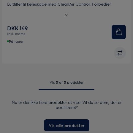
Luftfilter til køleskabe med CleanAir Control. Forbedrer
opbevaringskvaliteten i køleskabet ved at fjerne ubehagelige
lugte. Levetid: 12 måneder. Indeholder 1 stk.
DKK 149
Inkl. moms
På lager
Vis 3 af 3 produkter
Nu er der ikke flere produkter at vise. Vil du se dem, der er
bortfiltreret?
Vis alle produkter