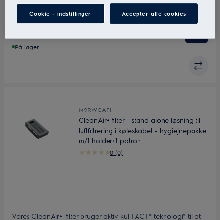
den aktive kul FACT® teknologi*, der er udviklet af naturligt
Cookie - indstillinger
Accepter alle cookies
trækul, opfanges op til 90% af lugtene på 15 minutter**.
DKK 141
Udskift filteret hver 6. måned for at opnå de bedste resultater.
Inkl. moms
På lager
M9RWCAF1
CleanAir+ filter - stand alone løsning til
luftfiltrering i køleskabet - hygiejnepakke
m/1 holder+1 patron
0 (0)
Vores CleanAir+-filter bruger aktiv kul FACT® teknologi* til at