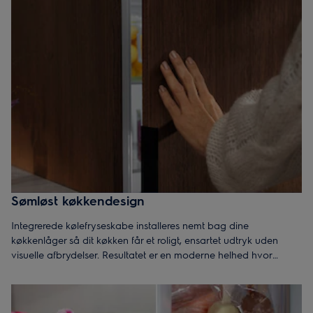
Sømløst køkkendesign
Integrerede kølefryseskabe installeres nemt bag dine
køkkenlåger så dit køkken får et roligt, ensartet udtryk uden
visuelle afbrydelser. Resultatet er en moderne helhed hvor
maskinen skjules helt, så køkkenets linjer, materialer og farver
samspiller i et gennemtænkt design.