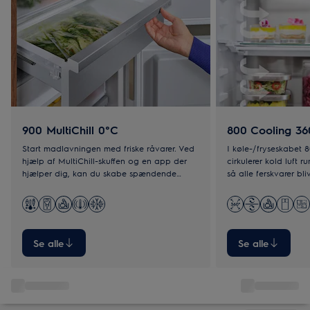
900 MultiChill 0°C
800 Cooling 36
Start madlavningen med friske råvarer. Ved
I køle-/fryseskabet 
hjælp af MultiChill-skuffen og en app der
cirkulerer kold luft r
hjælper dig, kan du skabe spændende
så alle ferskvarer bliv
måltider – også til hverdag.
rustfrit stål giver en
Se alle
Se alle