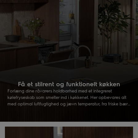
Få et stilrent og funktionelt køkken
Forlæng dine råvarers holdbarhed med et integreret
kølefryseskab som smelter ind i køkkenet. Her opbevares alt
med optimal luftfugtighed og jævn temperatur, fra friske bær
til frostvarer. En integreret løsning som forenkler hverdagen og
fuldender dit køkkendesign.