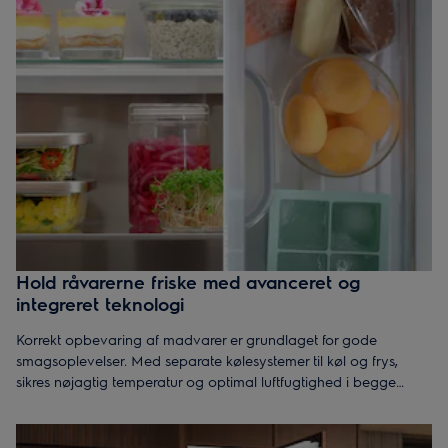
Hold råvarerne friske med avanceret og
integreret teknologi
Korrekt opbevaring af madvarer er grundlaget for gode
smagsoplevelser. Med separate kølesystemer til køl og frys,
sikres nøjagtig temperatur og optimal luftfugtighed i begge
zoner. Det bevarer råvarernes friskhed og smag betydeligt
længere, og det løfter dine måltider, forenkler hverdagen og
reducerer madspild.