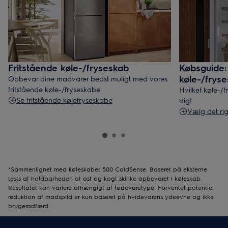
Fritstående køle-/fryseskab
Købsguide: 
køle-/frys
Opbevar dine madvarer bedst muligt med vores
fritstående køle-/fryseskabe.
Hvilket køle-/
Se fritstående kølefryseskabe
dig!
Vælg det rig
*Sammenlignet med køleskabet 500 ColdSense. Baseret på eksterne
tests af holdbarheden af ost og kogt skinke opbevaret i køleskab.
Resultatet kan variere afhængigt af fødevaretype. Forventet potentiel
reduktion af madspild er kun baseret på hvidevarens ydeevne og ikke
brugeradfærd.