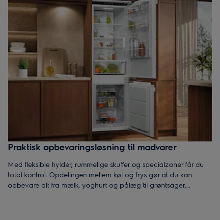
Praktisk opbevaringsløsning til madvarer
Med fleksible hylder, rummelige skuffer og specialzoner får du
total kontrol. Opdelingen mellem køl og frys gør at du kan
opbevare alt fra mælk, yoghurt og pålæg til grøntsager,
færdigretter og frostvarer, og det hele er organiseret på en
måde som forenkler både planlægning og madlavning.