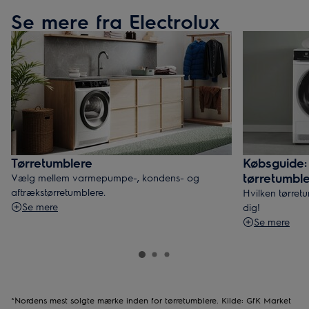
Se mere fra Electrolux
Tørretumblere
Købsguide:
tørretumbl
Vælg mellem varmepumpe-, kondens- og
aftrækstørretumblere.
Hvilken tørret
Se mere
dig!
Se mere
*Nordens mest solgte mærke inden for tørretumblere. Kilde: GfK Market