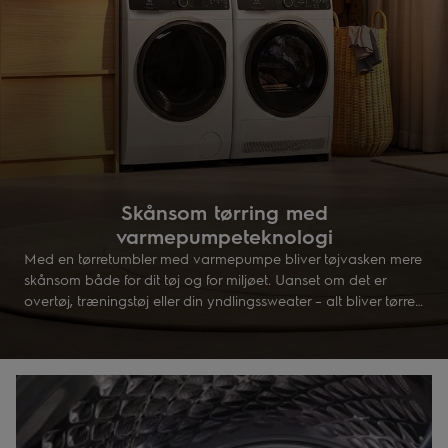
Skånsom tørring med
varmepumpeteknologi
Med en tørretumbler med varmepumpe bliver tøjvasken mere
skånsom både for dit tøj og for miljøet. Uanset om det er
overtøj, træningstøj eller din yndlingssweater – alt bliver tørret
ved lav temperatur. Tekologien genbruger varmen for at
spare energi, og samtidig får tøjet længere levetid.