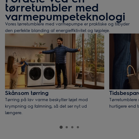
tørretumbler med
varmepumpeteknologi
Vores tørretumblere med varmepumpe er praktiske og tilbyder
den perfekte blanding af energieffktivitet og tøjpleje.
Skånsom tørring
Tidsbespa
Tørring på lav varme beskytter tøjet mod
Tørretumblere
krympning og falmning, så det ser nyt ud
hurtigere end t
længere.