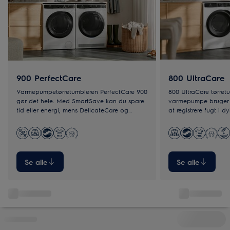
900 PerfectCare
800 UltraCare
Varmepumpetørretumbleren PerfectCare 900
800 UltraCare tørre
gør det hele. Med SmartSave kan du spare
varmepumpe bruger 3
tid eller energi, mens DelicateCare og
at registrere fugt i d
3DSence-teknologien sikrer præcis tørring.
automatisk indstilling
jævnt. Selv tykke dun
og skånsomt.
Se alle
Se alle