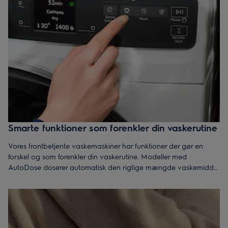
Smarte funktioner som forenkler din vaskerutine
Vores frontbetjente vaskemaskiner har funktioner der gør en
forskel og som forenkler din vaskerutine. Modeller med
AutoDose doserer automatisk den rigtige mængde vaskemiddel
og SensiCare+ tilpasser vasketid, vand og energi efter
fyldmængden. Alt sammen for at beskytte både dit tøj og
miljøet.