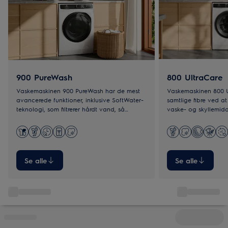
900 PureWash
800 UltraCare
Vaskemaskinen 900 PureWash har de mest
Vaskemaskinen 800 U
avancerede funktioner, inklusive SoftWater-
samtlige fibre ved a
teknologi, som filtrerer hårdt vand, så
vaske- og skyllemidde
vaskemidlet kan virke optimalt.
selv ved lav tempera
vaskeprogrammer.
Se alle
Se alle