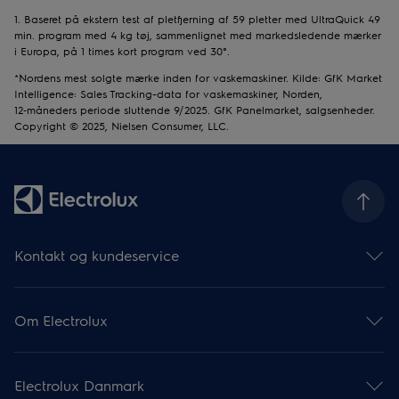
1. Baseret på ekstern test af pletfjerning af 59 pletter med UltraQuick 49
min. program med 4 kg tøj, sammenlignet med markedsledende mærker
i Europa, på 1 times kort program ved 30°.
*Nordens mest solgte mærke inden for vaskemaskiner. Kilde: GfK Market
Intelligence: Sales Tracking-data for vaskemaskiner, Norden,
12‑måneders periode sluttende 9/2025. GfK Panelmarket, salgsenheder.
Copyright © 2025, Nielsen Consumer, LLC.
Kontakt og kundeservice
Hjælp og support
Supportartikler
Om Electrolux
Find brugsanvisninger
Åbningstider & Priser
Om Electrolux-gruppen
Garanti
Electrolux Professional
Reklamationsret
Electrolux Danmark
Presse og nyheder