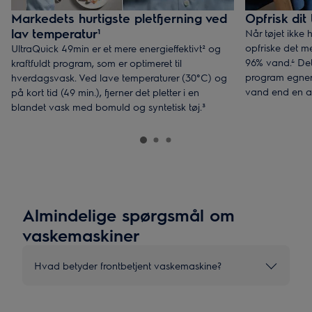
Markedets hurtigste pletfjerning ved
Opfrisk di
lav temperatur¹
Når tøjet ikke 
opfriske det m
UltraQuick 49min er et mere energieffektivt² og
96% vand.⁴ Det
kraftfuldt program, som er optimeret til
program egner s
hverdagsvask. Ved lave temperaturer (30°C) og
vand end en al
på kort tid (49 min.), fjerner det pletter i en
blandet vask med bomuld og syntetisk tøj.³
Almindelige spørgsmål om
vaskemaskiner
Hvad betyder frontbetjent vaskemaskine?