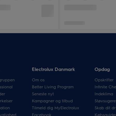
x
Electrolux Danmark
Opdag
gruppen
Om os
Opskrifter
ssional
Better Living Program
Infinite C
der
Seneste nyt
Indeklima
rkelser
Kampagner og tilbud
Støvsugere
mation
Tilmeld dig MyElectrolux
Skab dit 
ygtighed
Facebook
Købsguide