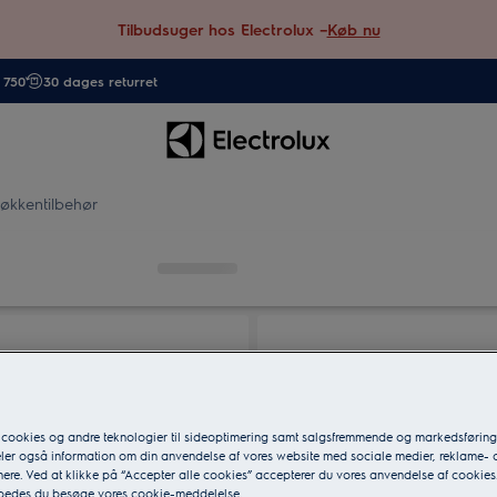
Tilbudsuger hos Electrolux –
Køb nu
. 750
30 dages returret
økkentilbehør
 cookies og andre teknologier til sideoptimering samt salgsfremmende og markedsføri
eler også information om din anvendelse af vores website med sociale medier, reklame- 
ere. Ved at klikke på “Accepter alle cookies” accepterer du vores anvendelse af cookies
 bedes du besøge vores cookie-meddelelse.