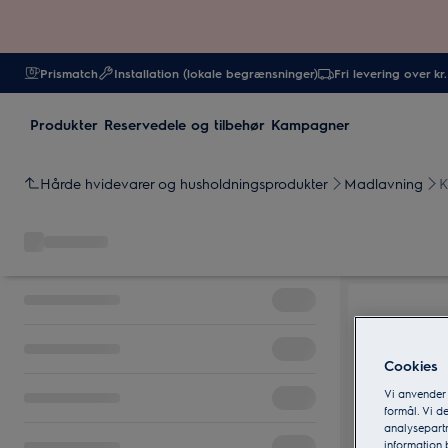
Prismatch
Installation (lokale begrænsninger)
Fri levering over kr
Produkter
Reservedele og tilbehør
Kampagner
Hårde hvidevarer og husholdningsprodukter
Madlavning
K
Cookies
Vi anvender
formål. Vi d
analysepartn
information