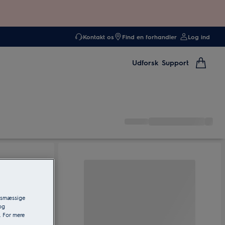
Kontakt os
Find en forhandler
Log ind
Udforsk
Support
ngsmæssige
og
. For mere