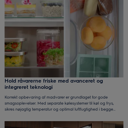
Hold råvarerne friske med avanceret og
integreret teknologi
Korrekt opbevaring af madvarer er grundlaget for gode
smagsoplevelser. Med separate kølesystemer til køl og frys,
sikres nøjagtig temperatur og optimal luftfugtighed i begge
zoner. Det bevarer råvarernes friskhed og smag betydeligt
længere, og det løfter dine måltider, forenkler hverdagen og
reducerer madspild.