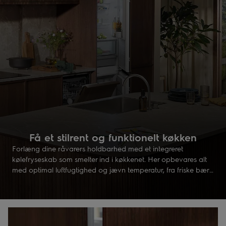
Få et stilrent og funktionelt køkken
Forlæng dine råvarers holdbarhed med et integreret
kølefryseskab som smelter ind i køkkenet. Her opbevares alt
med optimal luftfugtighed og jævn temperatur, fra friske bær
til frostvarer. En integreret løsning som forenkler hverdagen og
fuldender dit køkkendesign.