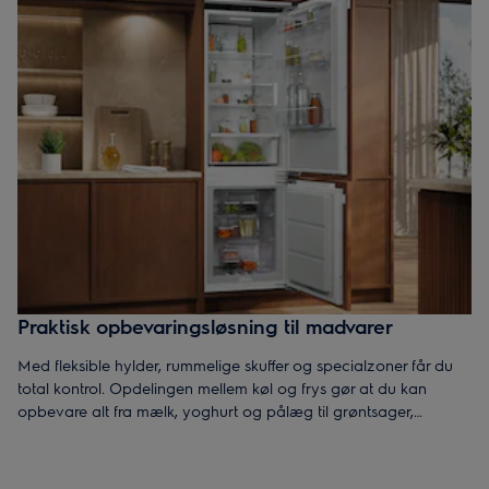
Praktisk opbevaringsløsning til madvarer
Med fleksible hylder, rummelige skuffer og specialzoner får du
total kontrol. Opdelingen mellem køl og frys gør at du kan
opbevare alt fra mælk, yoghurt og pålæg til grøntsager,
færdigretter og frostvarer, og det hele er organiseret på en
måde som forenkler både planlægning og madlavning.