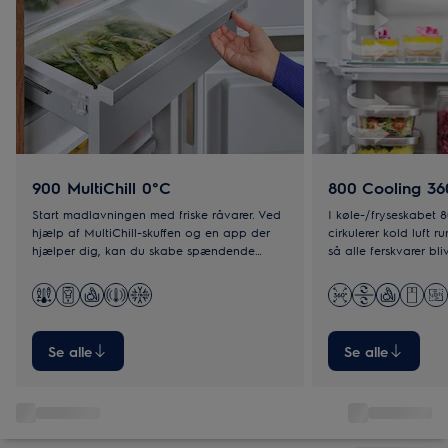
900 MultiChill 0°C
800 Cooling 36
Start madlavningen med friske råvarer. Ved
I køle-/fryseskabet 
hjælp af MultiChill-skuffen og en app der
cirkulerer kold luft r
hjælper dig, kan du skabe spændende
så alle ferskvarer bliv
måltider – også til hverdag.
rustfrit stål giver en
Se alle
Se alle