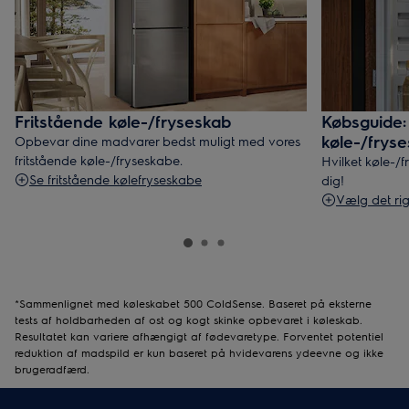
Fritstående køle-/fryseskab
Købsguide: 
køle-/frys
Opbevar dine madvarer bedst muligt med vores
fritstående køle-/fryseskabe.
Hvilket køle-/
Se fritstående kølefryseskabe
dig!
Vælg det rig
*Sammenlignet med køleskabet 500 ColdSense. Baseret på eksterne
tests af holdbarheden af ost og kogt skinke opbevaret i køleskab.
Resultatet kan variere afhængigt af fødevaretype. Forventet potentiel
reduktion af madspild er kun baseret på hvidevarens ydeevne og ikke
brugeradfærd.