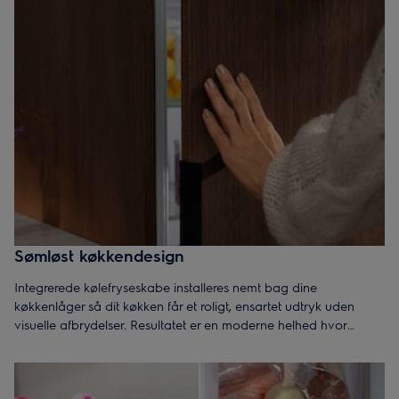
Sømløst køkkendesign
Integrerede kølefryseskabe installeres nemt bag dine
køkkenlåger så dit køkken får et roligt, ensartet udtryk uden
visuelle afbrydelser. Resultatet er en moderne helhed hvor
maskinen skjules helt, så køkkenets linjer, materialer og farver
samspiller i et gennemtænkt design.