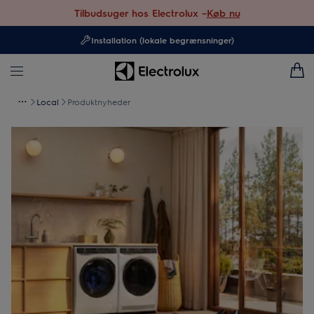
Tilbudsuger hos Electrolux –
Køb nu
Installation (lokale begrænsninger)
Local
Produktnyheder