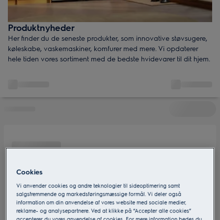
Produktnyheder
Her finder du de seneste produkter, som innovative støvsugere,
køleskabe, vaskemaskiner, komfurer med mere. Vi opdaterer
hele tiden vores sortiment med de bedste hvidevarer til dit hjem.
Cookies
Vi anvender cookies og andre teknologier til sideoptimering samt
salgsfremmende og markedsføringsmæssige formål. Vi deler også
information om din anvendelse af vores website med sociale medier,
reklame- og analysepartnere. Ved at klikke på “Accepter alle cookies”
accepterer du vores anvendelse af cookies. For mere information bedes du