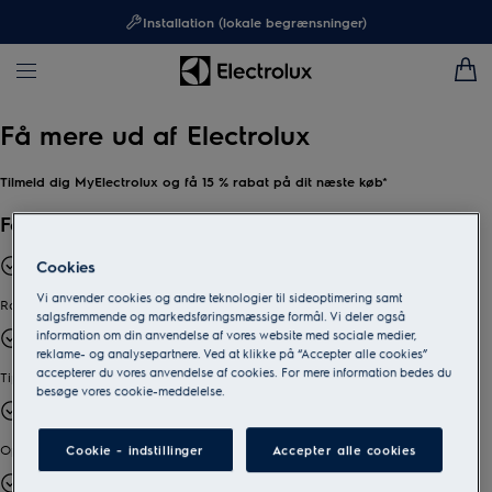
Installation (lokale begrænsninger)
Få mere ud af Electrolux
Tilmeld dig MyElectrolux og få 15 % rabat på dit næste køb*
Få vores bedste tilbud
Cookies
Vi anvender cookies og andre teknologier til sideoptimering samt
Rabatter og tilbud som er relevante for dig
salgsfremmende og markedsføringsmæssige formål. Vi deler også
information om din anvendelse af vores website med sociale medier,
reklame- og analysepartnere. Ved at klikke på “Accepter alle cookies”
accepterer du vores anvendelse af cookies. For mere information bedes du
Tips og inspiration til en bæredygtig livsstil
besøge vores cookie-meddelelse.
Opdateringer til produkter og tilbehør
Cookie - indstillinger
Accepter alle cookies