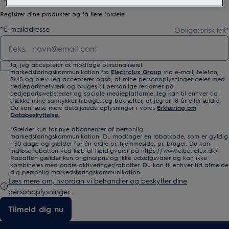
Registrer dine produkter og få flere fordele
*
E-mailadresse
Obligatorisk felt
*
Ja, jeg accepterer at modtage personaliseret
markedsføringskommunikation fra
Electrolux Group
via e-mail, telefon,
SMS og brev. Jeg accepterer også, at mine personoplysninger deles med
tredjepartsnetværk og bruges til personlige reklamer på
tredjepartswebsteder og sociale medieplatforme. Jeg kan til enhver tid
trække mine samtykker tilbage. Jeg bekræfter, at jeg er 18 år eller ældre.
Du kan læse mere detaljerede oplysninger i vores
Erklæring om
Databeskyttelse.
*Gælder kun for nye abonnenter af personlig
markedsføringskommunikation. Du modtager en rabatkode, som er gyldig
i 30 dage og gælder for én ordre pr. hjemmeside, pr. bruger. Du kan
indløse rabatten ved køb af færdigvarer på https://www.electrolux.dk/.
Rabatten gælder kun originalpris og ikke udsalgsvarer og kan ikke
kombineres med andre aktiveringer/rabatter. Du kan til enhver tid afmelde
dig personlig markedsføringskommunikation.
Læs mere om, hvordan vi behandler og beskytter dine
personoplysninger
Tilmeld dig nu