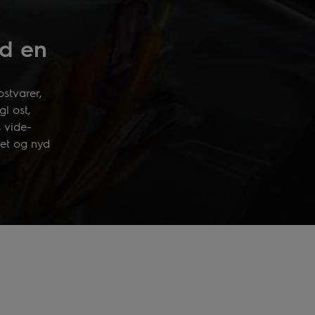
d en
stvarer,
l ost,
s vide-
et og nyd