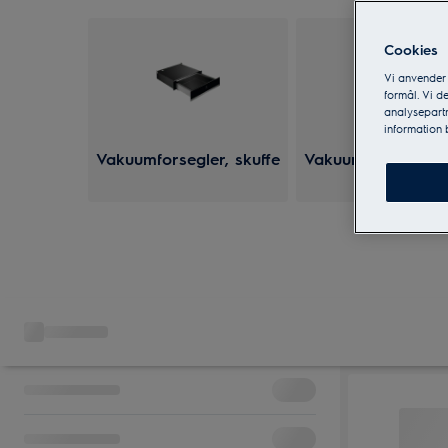
Cookies
Vi anvender
formål. Vi d
analysepartn
information
Vakuumforsegler, skuffe
Vakuumforsegler,