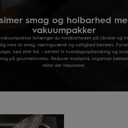
simer smag og holbarhed me
vakuumpakker
vakuumpakker forlænger du holdbarheden på råvarer og fro
dig med at smag, næringsværdi og saftighed bevares. Forseg
ager, kød eller fisk – perfekt til hverdagsopbevaring og sou
nning på gourmetniveau. Reducer madspild, organiser køkken
retter der imponerer.