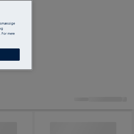
ngsmæssige
og
. For mere