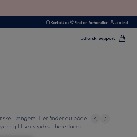
Kontakt os
Find en forhandler
Log ind
Udforsk
Support
iske længere. Her finder du både
varing til sous vide-tilberedning.