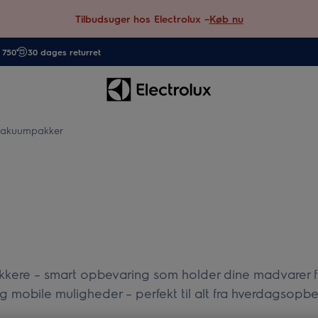
Tilbudsuger hos Electrolux –
Køb nu
. 750
30 dages returret
akuumpakker
ere – smart opbevaring som holder dine madvarer fr
og mobile muligheder – perfekt til alt fra hverdagsopbe