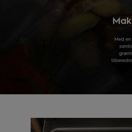
Mak
Med en 
samti
grønts
tilbered