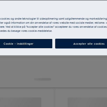
 cookies og andre teknologier til sideoptimering samt salgsfremmende og markedsføri
eler også information om din anvendelse af vores website med sociale medier, reklame- 
ere. Ved at klikke på “Accepter alle cookies” accepterer du vores anvendelse af cookies
 bedes du besøge vores cookie-meddelelse.
 bordmodel
Tilbehør
Cookie - indstillinger
Accepter alle cookies