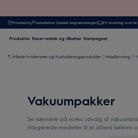
Prismatch
Installation (lokale begrænsninger)
Fri levering over kr
Produkter
Reservedele og tilbehør
Kampagner
Hårde hvidevarer og husholdningsprodukter
Madlavning
V
Vakuumpakker
Se nærmere på vores udvalg af vakuumpakk
integrerede modeller til et stilrent køkken 