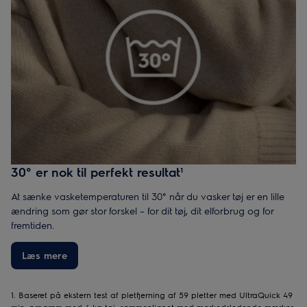
30° er nok til perfekt resultat¹
At sænke vasketemperaturen til 30° når du vasker tøj er en lille
ændring som gør stor forskel – for dit tøj, dit elforbrug og for
fremtiden.
Læs mere
1. Baseret på ekstern test af pletfjerning af 59 pletter med UltraQuick 49
min. program med 4 kg tøj, sammenlignet med markedsledende mærker