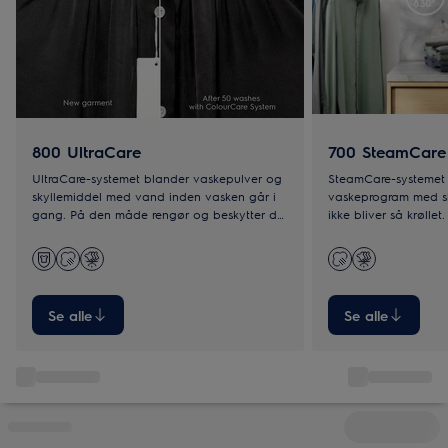
800 UltraCare
700 SteamCare
UltraCare-systemet blander vaskepulver og
SteamCare-systemet a
skyllemiddel med vand inden vasken går i
vaskeprogram med s
gang. På den måde rengør og beskytter det
ikke bliver så krøllet
alle fibre i dit tøj så det holder længere.
og kræver mindre var
strygning.
Se alle
Se alle