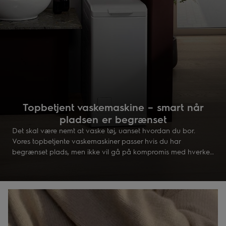
Topbetjent vaskemaskine – smart når
pladsen er begrænset
Det skal være nemt at vaske tøj, uanset hvordan du bor.
Vores topbetjente vaskemaskiner passer hvis du har
begrænset plads, men ikke vil gå på kompromis med hverken
ydelse eller funktion. En topbetjent vaskemaskine er smal og
da den åbnes oppefra er den let at placere – perfekt til et lille
badeværelse eller bryggers.