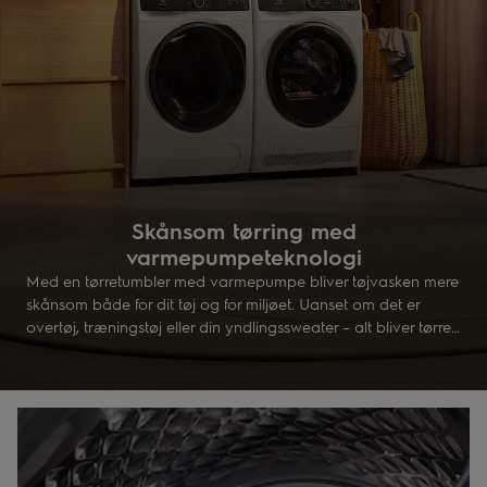
Skånsom tørring med
varmepumpeteknologi
Med en tørretumbler med varmepumpe bliver tøjvasken mere
skånsom både for dit tøj og for miljøet. Uanset om det er
overtøj, træningstøj eller din yndlingssweater – alt bliver tørret
ved lav temperatur. Tekologien genbruger varmen for at
spare energi, og samtidig får tøjet længere levetid.