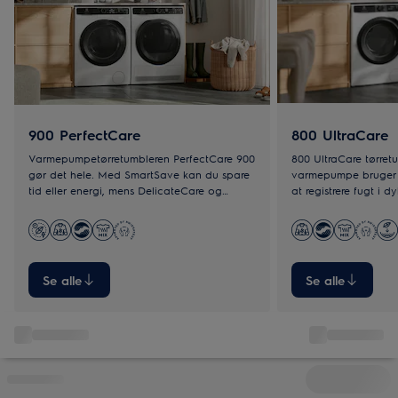
900 PerfectCare
800 UltraCare
Varmepumpetørretumbleren PerfectCare 900
800 UltraCare tørre
gør det hele. Med SmartSave kan du spare
varmepumpe bruger 3
tid eller energi, mens DelicateCare og
at registrere fugt i d
3DSence-teknologien sikrer præcis tørring.
automatisk indstilling
jævnt. Selv tykke dun
og skånsomt.
Se alle
Se alle