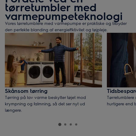
tørretumbler med
varmepumpeteknologi
Vores tørretumblere med varmepumpe er praktiske og tilbyder
den perfekte blanding af energieffktivitet og tøjpleje.
Skånsom tørring
Tidsbespa
Tørring på lav varme beskytter tøjet mod
Tørretumblere
krympning og falmning, så det ser nyt ud
hurtigere end t
længere.