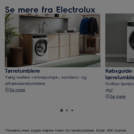
Se mere fra Electrolux
Tørretumblere
Købsguide:
tørretumbl
Vælg mellem varmepumpe-, kondens- og
aftrækstørretumblere.
Hvilken tørret
Se mere
dig!
Se mere
*Nordens mest solgte mærke inden for tørretumblere. Kilde: GfK Market