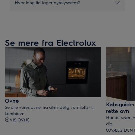
Hvor lang tid tager pyrolyserens?
Se mere fra Electrolux
Ovne
Købsguide:
Se alle vores ovne, fra almindelig varmlufts- til
rette ovn
kombiovn.
Har du svært v
VIS OVNE
dig.
VÆLG DEN 