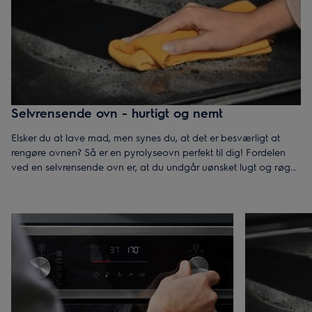
Selvrensende ovn - hurtigt og nemt
Elsker du at lave mad, men synes du, at det er besværligt at
rengøre ovnen? Så er en pyrolyseovn perfekt til dig! Fordelen
ved en selvrensende ovn er, at du undgår uønsket lugt og røg
fra fastbrændte mad- og fedtrester.