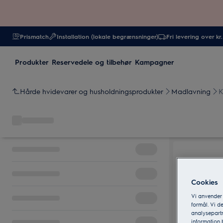
Prismatch
Installation (lokale begrænsninger)
Fri levering over kr
Produkter
Reservedele og tilbehør
Kampagner
Hårde hvidevarer og husholdningsprodukter
Madlavning
K
Cookies
Vi anvender
formål. Vi d
analysepartn
information