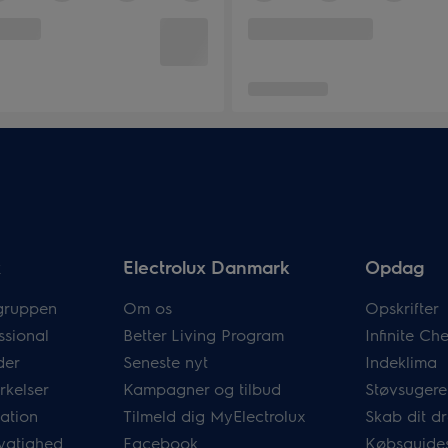
x
Electrolux Danmark
Opdag
gruppen
Om os
Opskrifter
ssional
Better Living Program
Infinite C
der
Seneste nyt
Indeklima
rkelser
Kampagner og tilbud
Støvsugere
mation
Tilmeld dig MyElectrolux
Skab dit 
ygtighed
Facebook
Købsguide