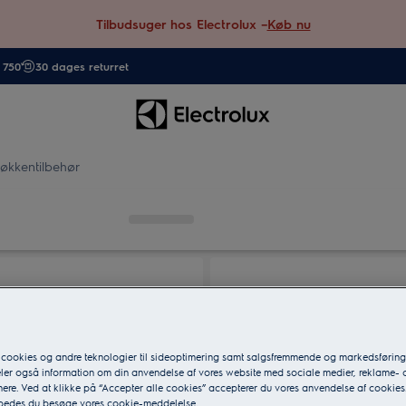
Tilbudsuger hos Electrolux –
Køb nu
. 750
30 dages returret
økkentilbehør
 cookies og andre teknologier til sideoptimering samt salgsfremmende og markedsføri
eler også information om din anvendelse af vores website med sociale medier, reklame- 
ere. Ved at klikke på “Accepter alle cookies” accepterer du vores anvendelse af cookies
 bedes du besøge vores cookie-meddelelse.