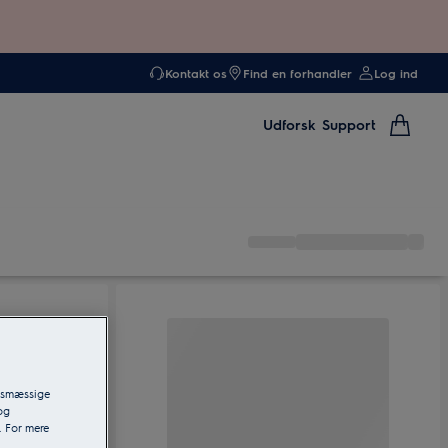
Kontakt os
Find en forhandler
Log ind
Udforsk
Support
ngsmæssige
og
. For mere