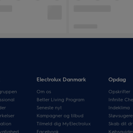
x
Electrolux Danmark
Opdag
gruppen
Om os
Opskrifter
ssional
Better Living Program
Infinite C
der
Seneste nyt
Indeklima
rkelser
Kampagner og tilbud
Støvsugere
mation
Tilmeld dig MyElectrolux
Skab dit 
ygtighed
Facebook
Købsguide