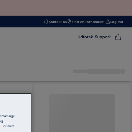
Kontakt os
Find en forhandler
Log ind
Udforsk
Support
ngsmæssige
og
. For mere