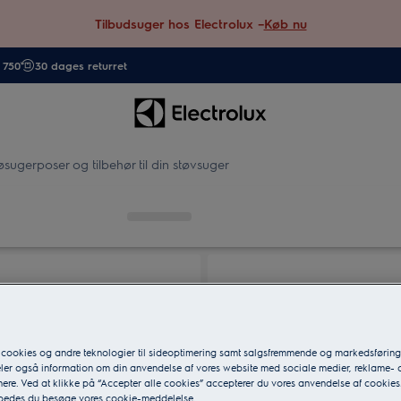
Tilbudsuger hos Electrolux –
Køb nu
. 750
30 dages returret
øsugerposer og tilbehør til din støvsuger
 cookies og andre teknologier til sideoptimering samt salgsfremmende og markedsføri
eler også information om din anvendelse af vores website med sociale medier, reklame- 
ere. Ved at klikke på “Accepter alle cookies” accepterer du vores anvendelse af cookies
 bedes du besøge vores cookie-meddelelse.