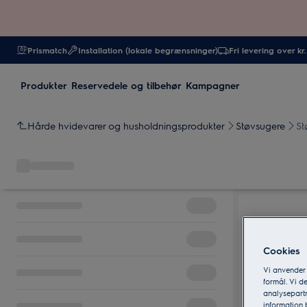
Prismatch
Installation (lokale begrænsninger)
Fri levering over kr
Produkter
Reservedele og tilbehør
Kampagner
Hårde hvidevarer og husholdningsprodukter
Støvsugere
St
Cookies
Vi anvender
formål. Vi d
analysepartn
information