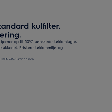
ndard kulfilter.
rering.
 fjerner op til 50%* uønskede køkkenlugte,
 i køkkenet. Friskere køkkenmiljø og
 IEC/EN 61591 standarden.