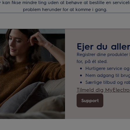
v kan fikse mindre ting uden at behøve at bestille en service
problem herunder for at komme i gang.
e efter supportartikler
Ejer du alle
Registrer dine produkter
for, på ét sted.
Hurtigere service og
Nem adgang til brug
Særlige tilbud og ra
Tilmeld dig MyElectro
Support