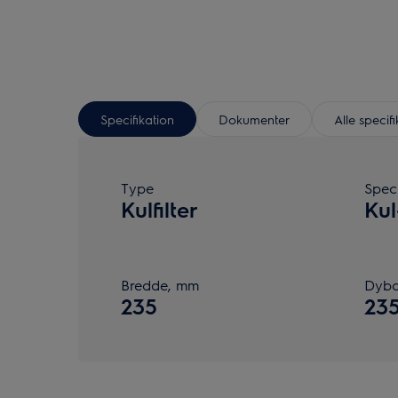
Specifikation
Dokumenter
Alle specif
Type
Speci
Kulfilter
Kul
Bredde, mm
Dybd
235
23