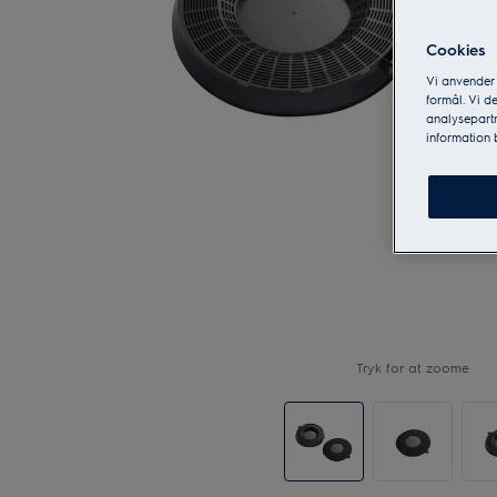
Cookies
Vi anvender
formål. Vi d
analysepartn
information
Tryk for at zoome