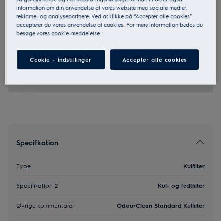
information om din anvendelse af vores website med sociale medier,
reklame- og analysepartnere. Ved at klikke på “Accepter alle cookies”
accepterer du vores anvendelse af cookies. For mere information bedes du
MCFE18ST
besøge vores cookie-meddelelse.
OdourClean Standard Kulfilter
Cookie - indstillinger
Accepter alle cookies
0 (0)
Specifikation
Type
Kulfilter
Specifikation 2
Kul- og fedtfilter
Øvrige kommentarer
OdourClean Standard Kulfilter