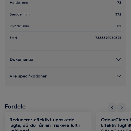
Højde, mm
73
Bredde, mm
372
Dybde, mm
112
EAN
7333394080376
Dokumenter
Alle specifikationer
Fordele
Reducerer effektivt uønskede
OdourClean St
lugte, så du får en friskere luft i
Effektiv lugtfil
køkkenet
OdourClean Stan