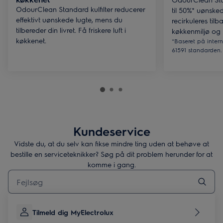
OdourClean Standard kulfilter reducerer
til 50%* uønsked
effektivt uønskede lugte, mens du
recirkuleres tilb
tilbereder din livret. Få friskere luft i
køkkenmiljø og
køkkenet.
*Baseret på intern
61591 standarden.
Kundeservice
Vidste du, at du selv kan fikse mindre ting uden at behøve at
bestille en serviceteknikker? Søg på dit problem herunder for at
komme i gang.
Skriv her for at søge efter supportartikler
Tilmeld dig MyElectrolux