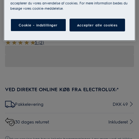
accepterer du vores anvendelse af cookies. For mere information bedes du
besøge vores cookie-meddelelse.
KIT19
Home & Car Kit
Cookie - indstillinger
Accepter alle cookies
5 (2)
VED DIREKTE ONLINE KØB FRA ELECTROLUX:*
Pakkelevering
DKK 49
30 dages returret
Inkluderet
Hver service kan have lokale begrænsninger. Læs mere ved at klikke