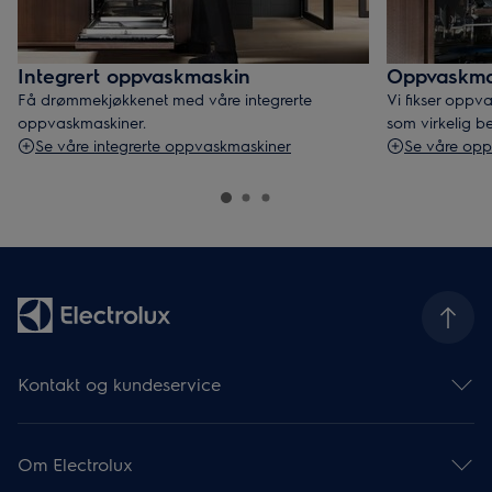
Integrert oppvaskmaskin
Oppvaskma
Få drømmekjøkkenet med våre integrerte
Vi fikser oppv
oppvaskmaskiner.
som virkelig be
Se våre integrerte oppvaskmaskiner
Se våre op
Kontakt og kundeservice
Hjælp og support
Supportartikler
Om Electrolux
Find brugsanvisninger