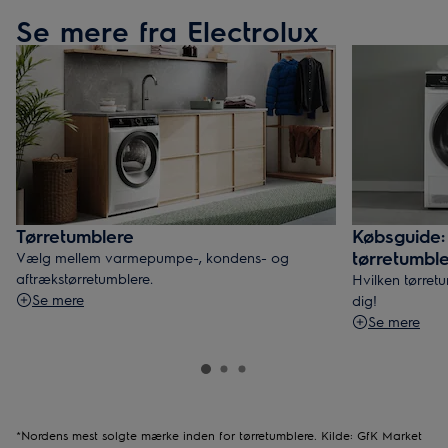
Se mere fra Electrolux
Tørretumblere
Købsguide:
tørretumbl
Vælg mellem varmepumpe-, kondens- og
aftrækstørretumblere.
Hvilken tørret
Se mere
dig!
Se mere
*Nordens mest solgte mærke inden for tørretumblere. Kilde: GfK Market