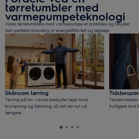
tørretumbler med
varmepumpeteknologi
Vores tørretumblere med varmepumpe er praktiske og tilbyder
den perfekte blanding af energieffktivitet og tøjpleje.
Skånsom tørring
Tidsbespa
Tørring på lav varme beskytter tøjet mod
Tørretumblere
krympning og falmning, så det ser nyt ud
hurtigere end t
længere.