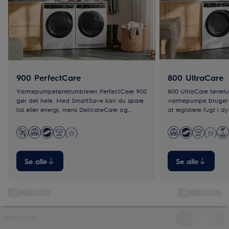
900 PerfectCare
800 UltraCare
Varmepumpetørretumbleren PerfectCare 900
800 UltraCare tørre
gør det hele. Med SmartSave kan du spare
varmepumpe bruger 3
tid eller energi, mens DelicateCare og
at registrere fugt i d
3DSence-teknologien sikrer præcis tørring.
automatisk indstilling
jævnt. Selv tykke dun
og skånsomt.
Se alle
Se alle