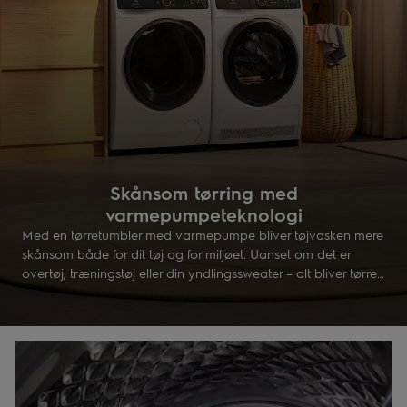
Skånsom tørring med
varmepumpeteknologi
Med en tørretumbler med varmepumpe bliver tøjvasken mere
skånsom både for dit tøj og for miljøet. Uanset om det er
overtøj, træningstøj eller din yndlingssweater – alt bliver tørret
ved lav temperatur. Tekologien genbruger varmen for at
spare energi, og samtidig får tøjet længere levetid.