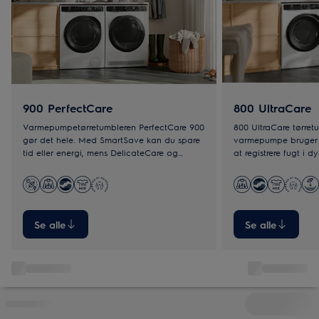
900 PerfectCare
800 UltraCare
Varmepumpetørretumbleren PerfectCare 900
800 UltraCare tørre
gør det hele. Med SmartSave kan du spare
varmepumpe bruger 3
tid eller energi, mens DelicateCare og
at registrere fugt i d
3DSence-teknologien sikrer præcis tørring.
automatisk indstilling
jævnt. Selv tykke dun
og skånsomt.
Se alle
Se alle