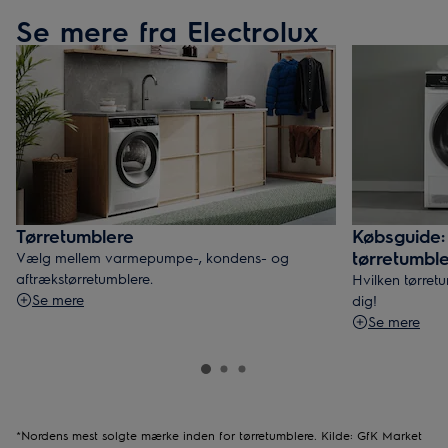
Se mere fra Electrolux
Tørretumblere
Købsguide:
tørretumbl
Vælg mellem varmepumpe-, kondens- og
aftrækstørretumblere.
Hvilken tørret
Se mere
dig!
Se mere
*Nordens mest solgte mærke inden for tørretumblere. Kilde: GfK Market