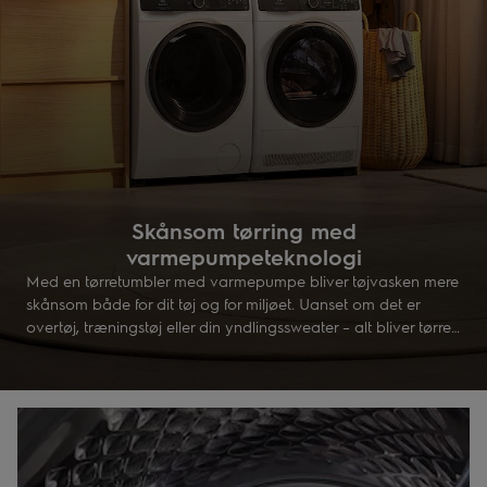
Skånsom tørring med
varmepumpeteknologi
Med en tørretumbler med varmepumpe bliver tøjvasken mere
skånsom både for dit tøj og for miljøet. Uanset om det er
overtøj, træningstøj eller din yndlingssweater – alt bliver tørret
ved lav temperatur. Tekologien genbruger varmen for at
spare energi, og samtidig får tøjet længere levetid.