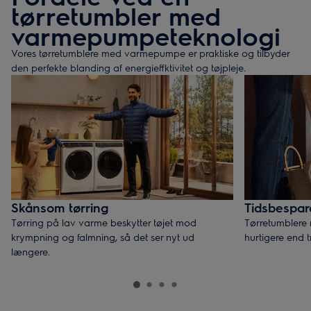
tørretumbler med
varmepumpeteknologi
Vores tørretumblere med varmepumpe er praktiske og tilbyder
den perfekte blanding af energieffktivitet og tøjpleje.
Skånsom tørring
Tidsbespa
Tørring på lav varme beskytter tøjet mod
Tørretumblere
krympning og falmning, så det ser nyt ud
hurtigere end t
længere.