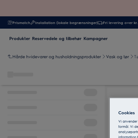
Prismatch
Installation (lokale begrænsninger)
Fri levering over kr
Produkter
Reservedele og tilbehør
Kampagner
Hårde hvidevarer og husholdningsprodukter
Vask og tør
T
Cookies
Vi anvender
formål. Vi d
analysepartn
information