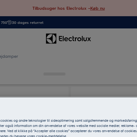
Tilbudsuger hos Electrolux –
Køb nu
. 750
30 dages returret
øjdamper
 cookies og andre teknologier til sideoptimering samt salgsfremmende og markedsføri
eler også information om din anvendelse af vores website med sociale medier, reklame- 
ere. Ved at klikke på “Accepter alle cookies” accepterer du vores anvendelse af cookies
 bedes du besøge vores cookie-meddelelse.