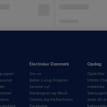
x
Electrolux Danmark
Opdag
gruppen
Om os
Opskrifter
ssional
Better Living Program
Infinite C
der
Seneste nyt
Indeklima
rkelser
Kampagner og tilbud
Støvsugere
mation
Tilmeld dig MyElectrolux
Skab dit 
ygtighed
Facebook
Købsguide