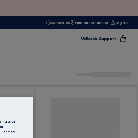
Kontakt os
Find en forhandler
Log ind
Udforsk
Support
ngsmæssige
og
. For mere