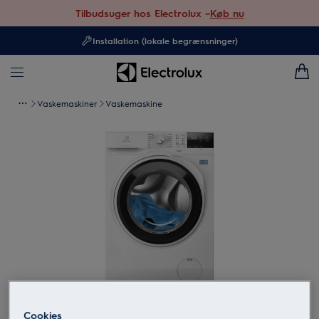
Tilbudsuger hos Electrolux –
Køb nu
Installation (lokale begrænsninger)
Vaskemaskiner
Vaskemaskine
Tryk for at zoome
Cookies