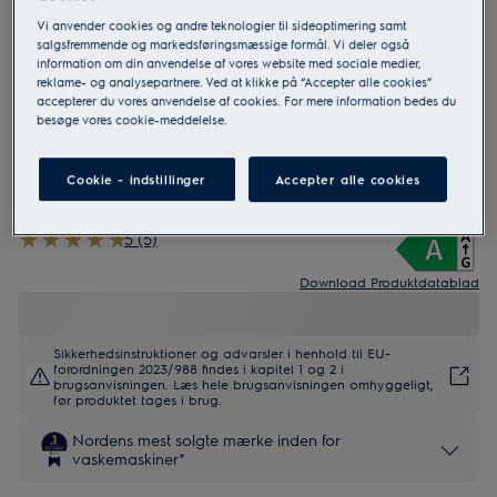
Vi anvender cookies og andre teknologier til sideoptimering samt
salgsfremmende og markedsføringsmæssige formål. Vi deler også
information om din anvendelse af vores website med sociale medier,
EFI623P94P
reklame- og analysepartnere. Ved at klikke på “Accepter alle cookies”
600 SensiCare 9 kg Vaskemaskine
accepterer du vores anvendelse af cookies. For mere information bedes du
besøge vores cookie-meddelelse.
Cookie - indstillinger
Accepter alle cookies
5 (5)
Download Produktdatablad
Sikkerhedsinstruktioner og advarsler i henhold til EU-
forordningen 2023/988 findes i kapitel 1 og 2 i
brugsanvisningen. Læs hele brugsanvisningen omhyggeligt,
før produktet tages i brug.
Nordens mest solgte mærke inden for
vaskemaskiner*