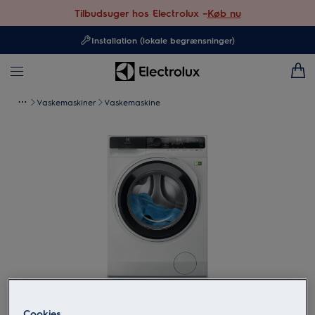
Tilbudsuger hos Electrolux –
Køb nu
Installation (lokale begrænsninger)
Vaskemaskiner
Vaskemaskine
Tryk for at zoome
Cookies