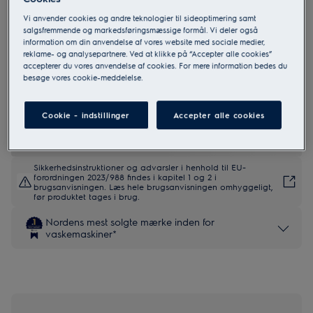
Vi anvender cookies og andre teknologier til sideoptimering samt
salgsfremmende og markedsføringsmæssige formål. Vi deler også
EFI853SY4Q
information om din anvendelse af vores website med sociale medier,
800 UltraCare Autodose 11 kg
reklame- og analysepartnere. Ved at klikke på “Accepter alle cookies”
accepterer du vores anvendelse af cookies. For mere information bedes du
Vaskemaskine
besøge vores cookie-meddelelse.
5 (2)
Cookie - indstillinger
Accepter alle cookies
Download Produktdatablad
Sikkerhedsinstruktioner og advarsler i henhold til EU-
forordningen 2023/988 findes i kapitel 1 og 2 i
brugsanvisningen. Læs hele brugsanvisningen omhyggeligt,
før produktet tages i brug.
Nordens mest solgte mærke inden for
vaskemaskiner*