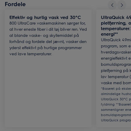
Fordele
Effektiv og hurtig vask ved 30°C
UltraQuick 4
pletfjerning,
800 UltraCare vaskemaskinen sørger for,
temperaturer.
at hver eneste fiber i dit tøj bliver ren. Ved
energi**
at blande vaske- og skyllemiddel på
UltraQuick 49min
forhånd og fordele det jævnt, vasker den
program, som er 
yderst effektivt på hurtige programmer
hverdagsvasken
ved lave temperaturer.
energieffektivt 
bomuldsprogram
pletfjerning på 
lav temperatur 
vaske med bomul
*Baseret på ekster
almindelige husho
UltraQuick 30°C 
fyldning **Baseret
sammenligner ene
bomuldsprogramm
UltraQuick progr