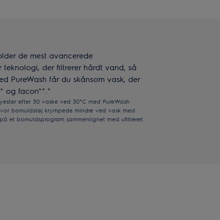
lder de mest avancerede
teknologi, der filtrerer hårdt vand, så
Med PureWash får du skånsom vask, der
* og facon**.*
lyester efter 50 vaske ved 30°C med PureWash
, hvor bomuldstøj krympede mindre ved vask med
på et bomuldsprogram sammenlignet med ufiltreret