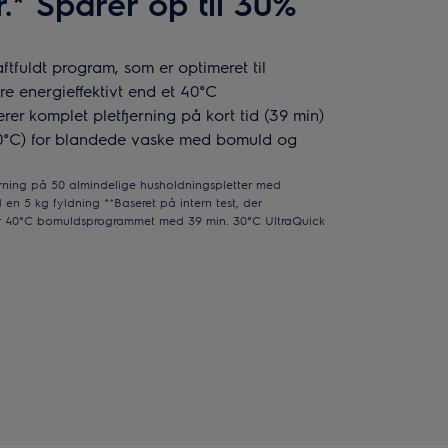
.* Sparer op til 30%
ftfuldt program, som er optimeret til
e energieffektivt end et 40°C
er komplet pletfjerning på kort tid (39 min)
30°C) for blandede vaske med bomuld og
jerning på 50 almindelige husholdningspletter med
n 5 kg fyldning **Baseret på intern test, der
or 40°C bomuldsprogrammet med 39 min. 30°C UltraQuick