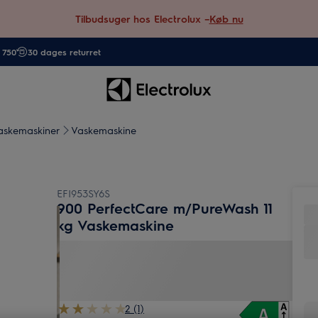
Tilbudsuger hos Electrolux –
Køb nu
. 750
30 dages returret
askemaskiner
Vaskemaskine
EFI953SY6S
900 PerfectCare m/PureWash 11
kg Vaskemaskine
2 (1)