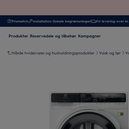
Prismatch
Installation (lokale begrænsninger)
Fri levering over kr
Produkter
Reservedele og tilbehør
Kampagner
Hårde hvidevarer og husholdningsprodukter
Vask og tør
V