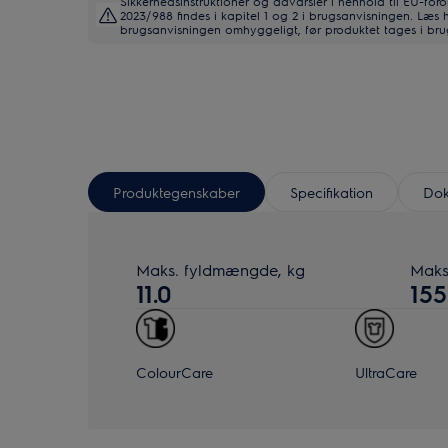
Sikkerhedsinstruktioner og advarsler i henhold til EU-for
2023/988 findes i kapitel 1 og 2 i brugsanvisningen. Læs 
brugsanvisningen omhyggeligt, før produktet tages i bru
Produktegenskaber
Specifikation
Dok
Maks. fyldmængde, kg
Maks
11.0
15
ColourCare
UltraCare