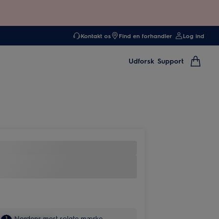
Kontakt os
Find en forhandler
Log ind
Udforsk
Support
Nordens mest solgte mærke