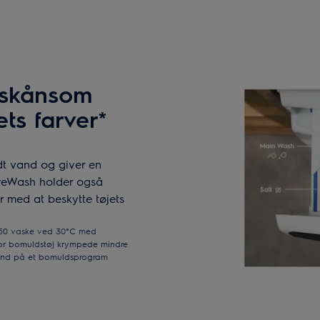
 skånsom
ets farver*
dt vand og giver en
PureWash holder også
er med at beskytte tøjets
r 50 vaske ved 30°C med
vor bomuldstøj krympede mindre
and på et bomuldsprogram