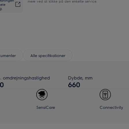
ordningen
mere ved at klikke på den enkelte service.
hele
g.
umenter
Alle specifikationer
. omdrejningshastighed
Dybde, mm
50
660
SensiCare
Connectivity