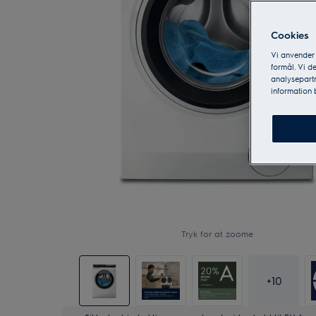
Cookies
Vi anvender
formål. Vi d
analysepartn
information
Tryk for at zoome
+
10