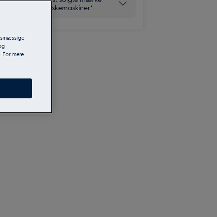
inden for vaskemaskiner*
ngsmæssige
og
. For mere