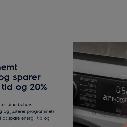
nemt
 og sparer
 tid og 20%
fter dine behov.
lg og justerer programmets
 at spare energi, tid og