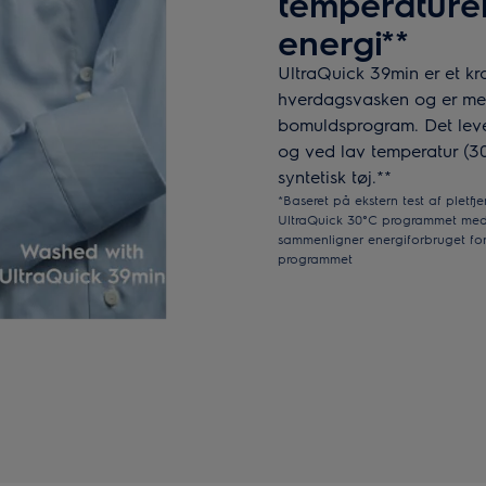
temperaturer
energi**
UltraQuick 39min er et kra
hverdagsvasken og er mer
bomuldsprogram. Det lever
og ved lav temperatur (
syntetisk tøj.**
*Baseret på ekstern test af pletf
UltraQuick 30°C programmet med e
sammenligner energiforbruget f
programmet