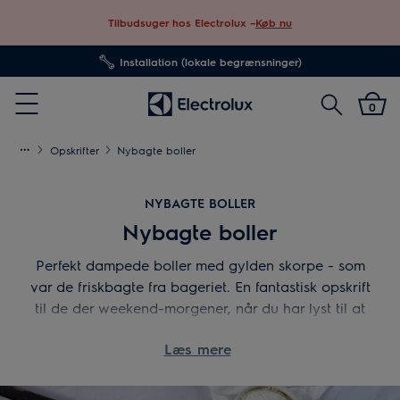
Tilbudsuger hos Electrolux –
Køb nu
Installation (lokale begrænsninger)
Søg
0
Menu
Opskrifter
Nybagte boller
NYBAGTE BOLLER
Nybagte boller
Perfekt dampede boller med gylden skorpe - som
var de friskbagte fra bageriet. En fantastisk opskrift
til de der weekend-morgener, når du har lyst til at
forkæle dig selv med lidt ekstra.
Læs mere
8 boller
Tilberedningstid:
2 timer (inkl. hævetid)