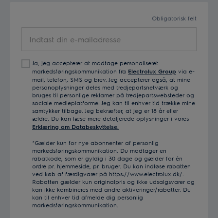
Obligatorisk felt
Indtast
din
e-
Ja, jeg accepterer at modtage personaliseret
mailadresse
markedsføringskommunikation fra
Electrolux Group
via e-
mail, telefon, SMS og brev. Jeg accepterer også, at mine
personoplysninger deles med tredjepartsnetværk og
bruges til personlige reklamer på tredjepartswebsteder og
sociale medieplatforme. Jeg kan til enhver tid trække mine
samtykker tilbage. Jeg bekræfter, at jeg er 18 år eller
ældre. Du kan læse mere detaljerede oplysninger i vores
Erklæring om Databeskyttelse.
*Gælder kun for nye abonnenter af personlig
markedsføringskommunikation. Du modtager en
rabatkode, som er gyldig i 30 dage og gælder for én
ordre pr. hjemmeside, pr. bruger. Du kan indløse rabatten
ved køb af færdigvarer på https://www.electrolux.dk/.
Rabatten gælder kun originalpris og ikke udsalgsvarer og
kan ikke kombineres med andre aktiveringer/rabatter. Du
kan til enhver tid afmelde dig personlig
markedsføringskommunikation.