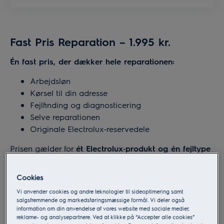
Fast Pris Reparation – 1.995 kr.
Én fast pris, der dækker hele reparationen:
Arbejdsløn
Kørsel til din adresse
Fejlfinding og diagnosticering
Selve reparationen
Originale Electrolux‑reservedele
Prisen gælder for
ét Electrolux‑produkt og én fejltype
og er inkl. moms.
Cookies
Brug servicefradrag
Vi anvender cookies og andre teknologier til sideoptimering samt
Arbejdslønnen udgør
1.465 kr.
og kan benyttes til
salgsfremmende og markedsføringsmæssige formål. Vi deler også
information om din anvendelse af vores website med sociale medier,
servicefradrag efter gældende regler, hvilket reducerer
reklame- og analysepartnere. Ved at klikke på “Accepter alle cookies”