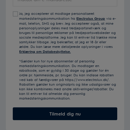
din
e-
Ja, jeg accepterer at modtage personaliseret
mailadresse
markedsføringskommunikation fra
Electrolux Group
via e-
mail, telefon, SMS og brev. Jeg accepterer også, at mine
personoplysninger deles med tredjepartsnetværk og
bruges til personlige reklamer på tredjepartswebsteder og
sociale medieplatforme. Jeg kan til enhver tid trække mine
samtykker tilbage. Jeg bekræfter, at jeg er 18 år eller
ældre. Du kan læse mere detaljerede oplysninger i vores
Erklæring om Databeskyttelse.
*Gælder kun for nye abonnenter af personlig
markedsføringskommunikation. Du modtager en
rabatkode, som er gyldig i 30 dage og gælder for én
ordre pr. hjemmeside, pr. bruger. Du kan indløse rabatten
ved køb af færdigvarer på https://www.electrolux.dk/.
Rabatten gælder kun originalpris og ikke udsalgsvarer og
kan ikke kombineres med andre aktiveringer/rabatter. Du
kan til enhver tid afmelde dig personlig
markedsføringskommunikation.
Tilmeld dig nu